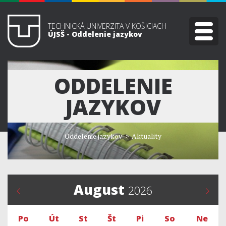
TECHNICKÁ UNIVERZITA V KOŠICIACH
ÚJSŠ - Oddelenie jazykov
ODDELENIE
JAZYKOV
Oddelenie jazykov
>
Aktuality
August
2026
Po
Út
St
Št
Pi
So
Ne