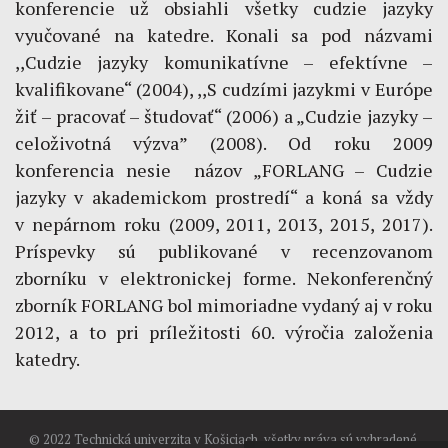
konferencie už obsiahli všetky cudzie jazyky
vyučované na katedre. Konali sa pod názvami
,,Cudzie jazyky komunikatívne – efektívne –
kvalifikovane“ (2004), ,,S cudzími jazykmi v Európe
žiť – pracovať – študovať“ (2006) a „Cudzie jazyky –
celoživotná výzva” (2008). Od roku 2009
konferencia nesie názov „FORLANG – Cudzie
jazyky v akademickom prostredí“ a koná sa vždy
v nepárnom roku (2009, 2011, 2013, 2015, 2017).
Príspevky sú publikované v recenzovanom
zborníku v elektronickej forme. Nekonferenčný
zborník FORLANG bol mimoriadne vydaný aj v roku
2012, a to pri príležitosti 60. výročia založenia
katedry.
© 2022 Technická univerzita v Košiciach, všetky práva sú vyhradené.