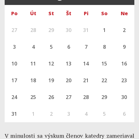
Po
Út
St
Št
Pi
So
Ne
27
28
29
30
31
1
2
3
4
5
6
7
8
9
10
11
12
13
14
15
16
17
18
19
20
21
22
23
24
25
26
27
28
29
30
31
1
2
3
4
5
6
V minulosti sa výskum členov katedry zameriaval