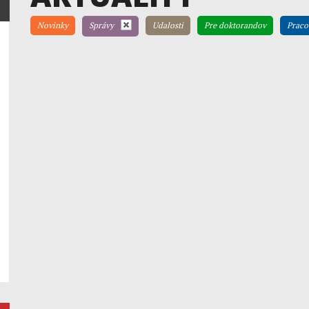
Novinky
Správy
Udalosti
Pre doktorandov
Praco