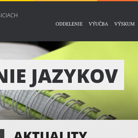
ŠICIACH
ODDELENIE
VÝUČBA
VÝSKUM
NIE JAZYKOV
AKTUALITY