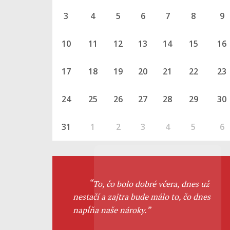
3
4
5
6
7
8
9
10
11
12
13
14
15
16
17
18
19
20
21
22
23
24
25
26
27
28
29
30
31
1
2
3
4
5
6
To, čo bolo dobré včera, dnes už
nestačí a zajtra bude málo to, čo dnes
napĺňa naše nároky.