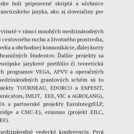
dre boli pripravené skriptá a učebnice
ancúzskeho jazyka, ako aj slovenčiny pre
i vyvinuté v rámci mnohých medzinárodných
i cestovného ruchu a životného prostredia,
redia a obchodnej komunikácie, ďalej kurzy
hraničných študentov. Ďalšie projekty sa
urópske jazykové portfólio či teoretickú
ých programov VEGA, APVV a operačných
medzinárodných grantových schém sú to
 projekty TOURNEAU, EDORCO a ESPESIT,
municators, IMLIT, EEE, VIC a AGROLANG),
UA a partnerské projekty EuroIntegrELP,
idge a CMC-E), erasmus (projekt EILC,
EF).
medzinárodné vedecké konferencie. Prvá