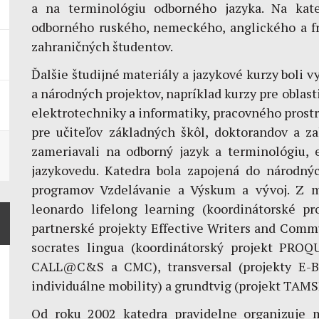
a na terminológiu odborného jazyka. Na kate
odborného ruského, nemeckého, anglického a fr
zahraničných študentov.
Ďalšie študijné materiály a jazykové kurzy bol
a národných projektov, napríklad kurzy pre oblast
elektrotechniky a informatiky, pracovného prost
pre učiteľov základných škôl, doktorandov a za
zameriavali na odborný jazyk a terminológiu, e
jazykovedu. Katedra bola zapojená do národn
programov Vzdelávanie a Výskum a vývoj. Z 
leonardo lifelong learning (koordinátorské
partnerské projekty Effective Writers and Com
socrates lingua (koordinátorský projekt PROQ
CALL@C&S a CMC), transversal (projekty E-Br
individuálne mobility) a grundtvig (projekt TAMS
Od roku 2002 katedra pravidelne organizuje 