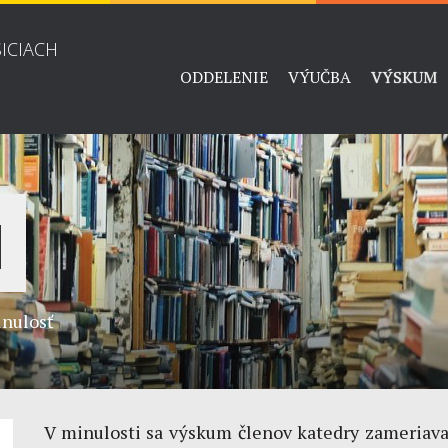
ŠICIACH
ODDELENIE
VÝUČBA
VÝSKUM
M
nulosť
V minulosti sa výskum členov katedry zameriava