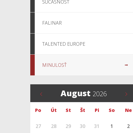
SÚČASNOSŤ
FALINAR
TALENTED EUROPE
MINULOSŤ
August
2026
Po
Út
St
Št
Pi
So
Ne
27
28
29
30
31
1
2