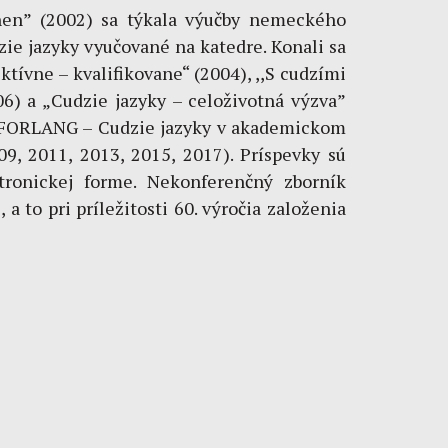
nen” (2002) sa týkala výučby nemeckého
zie jazyky vyučované na katedre. Konali sa
tívne – kvalifikovane“ (2004), ,,S cudzími
06) a „Cudzie jazyky – celoživotná výzva”
 „FORLANG – Cudzie jazyky v akademickom
9, 2011, 2013, 2015, 2017). Príspevky sú
ronickej forme. Nekonferenčný zborník
 to pri príležitosti 60. výročia založenia