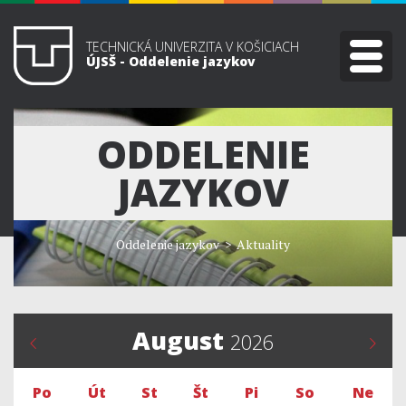
TECHNICKÁ UNIVERZITA V KOŠICIACH
ÚJSŠ - Oddelenie jazykov
ODDELENIE
JAZYKOV
Oddelenie jazykov
> Aktuality
August
2026
Po
Út
St
Št
Pi
So
Ne